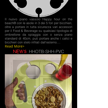
Il nuovo piano vassoio Happy hour on the
beach® con le asole in 3 dei 5 fori per bicchieri,
oltre a portare in tutta sicurezza vari accessori
per il Food & Beverage su qualsiasi tipologia di
ombrellone da spiaggia con o senza piano
standard di 40cm, può portare anche i calici e
bicchieri con stelo infilati dall'esterno.
...
Read More>
NEWS
HHOTB-SHH-PVC