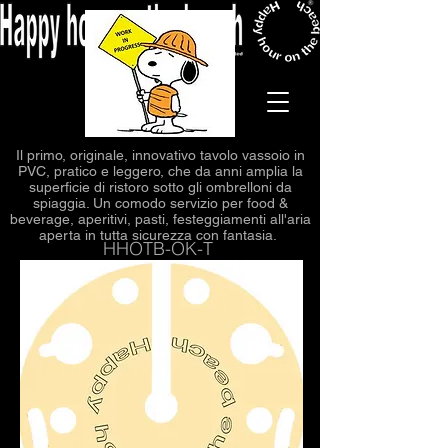
Il primo, originale, innovativo tavolo vassoio in
PVC, pratico e leggero, che da anni amplia la
superficie di ristoro sotto gli ombrelloni da
spiaggia. Un comodo servizio per food &
beverage, aperitivi
, pasti, festeggiamenti all'aria
aperta in tutta sicurezza con fantasia.
HHOTB-OK-T