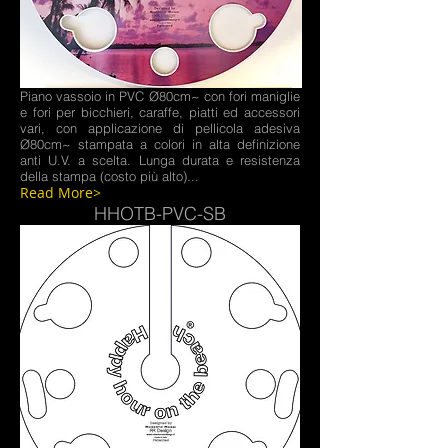
Piano vassoio in PVC Ø80cm~ con fori maniglie
e fori per bicchieri, caraffe, piatti ed accessori
vari, con applicazione di pellicola adesiva
Ø80cm~ stampata a colori in alta definizione
anti U.V. a scelta. Lunga durata e resistenza
della stampa (costo più alto)...
Read More>
HHOTB-PVC-SB