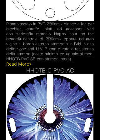
Piano vassoio in PVC Ø80cm~ bianco
e fori per
bicchieri, caraffe, piatti ed accessori vari
con
serigrafia marchio Happy hour on the
beach® centrale di Ø30cm~ oppure ad arco
vicino al bordo esterno stampata in B/N in alta
definizione anti U.V. Buona durata e resistenza
della stampa (costo minimo ed uguale al mod.
HHOTB-PVC-SB con stampa intera)...
Read More>
HHOTB-C-PVC-AC