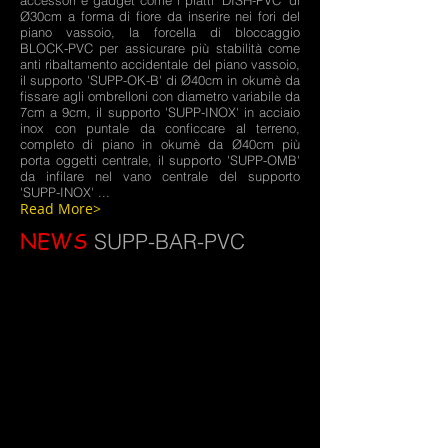
accessori e gadget come i piatti 'DISH-PVC' di
Ø30cm a forma di fiore da inserire nei fori del
piano vassoio, la forcella di bloccaggio
BLOCK-PVC per assicurare più stabilità come
anti ribaltamento accidentale del piano vassoio,
il supporto 'SUPP-OK-B' di Ø40cm in okumè da
fissare agli ombrelloni con diametro variabile da
7cm a 9cm, il supporto 'SUPP-INOX' in acciaio
inox con puntale da conficcare al terreno,
completo di piano in okumè da Ø40cm più
porta oggetti centrale, il supporto 'SUPP-OMB'
da infilare nel vano centrale del supporto
'SUPP-INOX' ...
Read More>
NEWS
SUPP-BAR-PVC