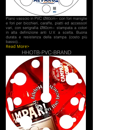
Piano vassoio in PVC Ø80cm~ con fori maniglie
e fori per bicchieri, caraffe, piatti ed accessori
vari, con serigrafia Ø80cm~ stampata a colori
in alta definizione anti U.V. a scelta.
Buona
durata e resistenza della stampa (costo più
basso)...
Read More>
HHOTB-PVC-BRAND