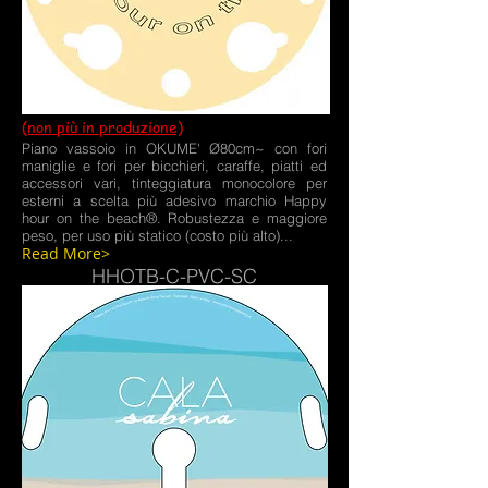
(non più in produzione)
Piano vassoio in OKUME' Ø80cm~ con fori
maniglie e fori per bicchieri, caraffe, piatti ed
accessori vari, tinteggiatura monocolore per
esterni a scelta più adesivo marchio Happy
hour on the beach®. Robustezza e maggiore
peso, per uso più statico (costo più alto)...
Read More>
HHOTB-C-PVC-SC