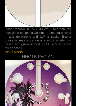
Piano vassoio in PVC Ø80cm~ solo con fori
maniglie e serigrafia Ø80cm~ stampata a colori
in alta definizione anti U.V. a scelta. Buona
durata e resistenza della stampa (costo più
basso ed uguale al mod. HHOTB-PVC-SC con
fori appositi)...
Read More>
HHOTB-PVC-AC