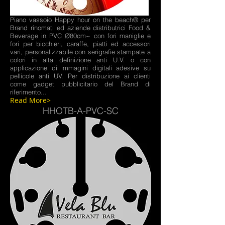
Piano vassoio Happy hour on the beach® per
Brand rinomati ed aziende distributrici Food &
Beverage in PVC Ø80cm~ con fori maniglie e
fori per bicchieri, caraffe, piatti ed accessori
vari, personalizzabile con serigrafie stampate a
colori in alta definizione anti U.V. o con
applicazione di immagini digitali adesive su
pellicole anti UV. Per distribuzione ai clienti
come gadget pubblicitario del Brand di
riferimento...
Read More>
HHOTB-A-PVC-SC