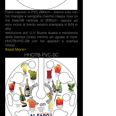
Piano vassoio in PVC Ø80cm~ bianco solo con
fori maniglie e serigrafia marchio Happy hour on
the beach® centrale di Ø30cm~ oppure ad
arco vicino al bordo esterno stampata in B/N in
alta
definizione anti U.V. Buona durata e resistenza
della stampa (costo minimo ed uguale al mod.
HHOTB-PVC-SB con fori appositi e stampa
intera)...
Read More>
HHOTB-PVC-SC