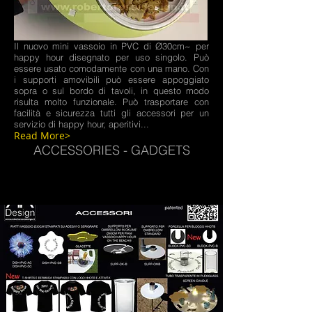
Il nuovo mini vassoio in PVC di Ø30cm~ per
happy hour disegnato per uso singolo. Può
essere usato comodamente con una mano. Con
i supporti amovibili può essere appoggiato
sopra o sul bordo di tavoli, in questo modo
risulta molto funzionale. Può trasportare con
facilità e sicurezza tutti gli accessori per un
servizio di happy hour, aperitivi...
Read More>
ACCESSORIES - GADGETS