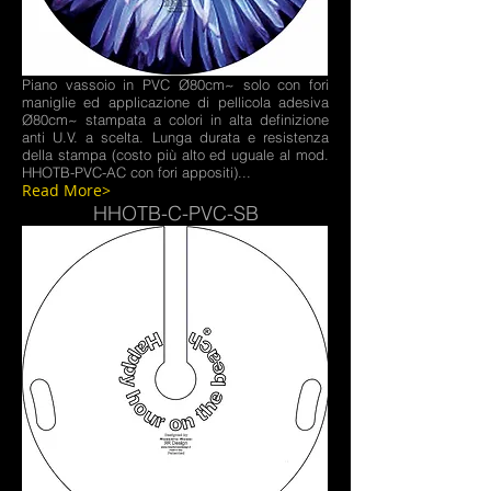
Piano vassoio in PVC Ø80cm~ solo con fori
maniglie ed applicazione di pellicola adesiva
Ø80cm~ stampata a colori in alta definizione
anti U.V. a scelta. Lunga durata e resistenza
della stampa (costo più alto ed uguale al mod.
HHOTB-PVC-AC con fori appositi)...
Read More>
HHOTB-C-PVC-SB