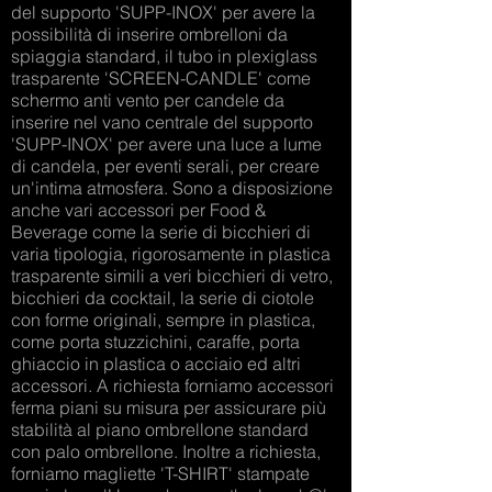
del supporto 'SUPP-INOX' per avere la
possibilità di inserire ombrelloni da
spiaggia standard, il tubo in plexiglass
trasparente 'SCREEN-CANDLE' come
schermo anti vento per candele da
inserire nel vano centrale del supporto
'SUPP-INOX' per avere una luce a lume
di candela, per eventi serali, per creare
un'intima atmosfera. Sono a disposizione
anche vari accessori per Food &
Beverage come la serie di bicchieri di
varia tipologia, rigorosamente in plastica
trasparente simili a veri bicchieri di vetro,
bicchieri da cocktail, la serie di ciotole
con forme originali, sempre in plastica,
come porta stuzzichini, caraffe, porta
ghiaccio in plastica o acciaio ed altri
accessori. A richiesta forniamo accessori
ferma piani su misura per assicurare più
stabilità al piano ombrellone standard
con palo ombrellone. Inoltre a richiesta,
forniamo magliette 'T-SHIRT' stampate