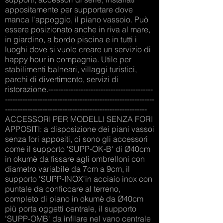
appositamente per supportare dove
manca l'appoggio, il piano vassoio. Può
essere posizionato anche in riva al mare,
in giardino, a bordo piscina e in tutti i
luoghi dove si vuole creare un servizio di
happy hour in compagnia. Utile per
stabilimenti balneari, villaggi turistici,
parchi di divertimento, servizi di
ristorazione.------------------------------------------
------------------------------------------------------------
---------------------------------------------------------
ACCESSORI PER MODELLI SENZA FORI
APPOSITI: a disposizione dei piani vassoi
senza fori appositi, ci sono gli accessori
come il supporto 'SUPP-OK-B' di Ø40cm
in okumè da fissare agli ombrelloni con
diametro variabile da 7cm a 9cm, il
supporto 'SUPP-INOX'in acciaio inox con
puntale da conficcare al terreno,
completo di piano in okumè da Ø40cm
più porta oggetti centrale, il supporto
'SUPP-OMB' da infilare nel vano centrale