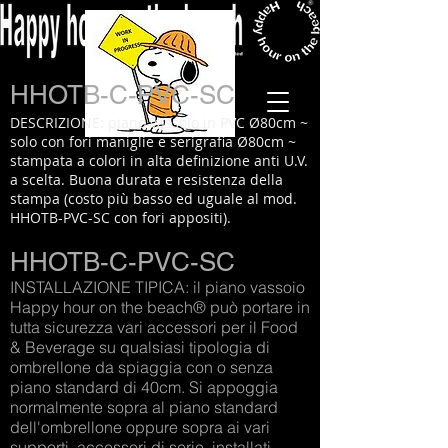
HHOTB-C-PVC-SC
DESCRIZIONE: piano vassoio in PVC Ø80cm ~
solo con fori maniglie e serigrafia Ø80cm ~
stampata a colori in alta definizione anti U.V.
a scelta. Buona durata e resistenza della
stampa (costo più basso ed uguale al mod.
HHOTB-PVC-SC con fori appositi).
HHOTB-C-PVC-SC
INSTALLAZIONE TIPICA: il piano vassoio
Happy hour on the beach® può portare in
tutta sicurezza vari accessori per il Food
& Beverage su qualsiasi tipologia di
ombrellone da spiaggia con o senza
piano standard di 40cm. Si appoggia
normalmente sopra al piano standard
dell'ombrellone oppure sopra ai vari
supporti, accessori di serie, installati