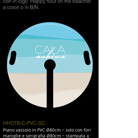
con in logo 'Happy hour on the beach®'
a colori o in B/N.
HHOTB-C-PVC-SC
Piano vassoio in PVC Ø80cm ~ solo con fori
maniglie e serigrafia Ø80cm ~ stampata a