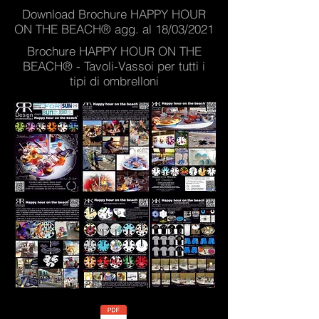
Download Brochure HAPPY HOUR
ON THE BEACH® agg. al 18/03/2021
Brochure HAPPY HOUR ON THE
BEACH® - Tavoli-Vassoi per tutti i
tipi di ombrelloni