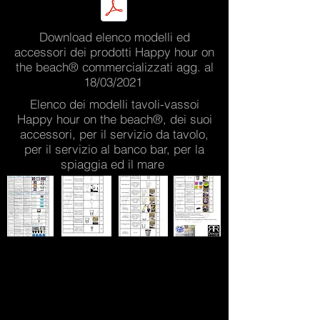
Download elenco modelli ed
accessori dei prodotti Happy hour on
the beach® commercializzati agg. al
18/03/2021
Elenco dei modelli tavoli-vassoi
Happy hour on the beach®, dei suoi
accessori, per il servizio da tavolo,
per il servizio al banco bar, per la
spiaggia ed il mare